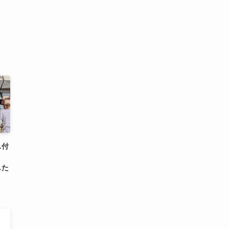
ス付
】
した