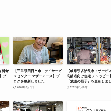
有料老
【三重県四日市市：デイサービ
【岐阜県多治見市：サービ
】ブ
スセンター マザーアース】ブ
高齢者向け住宅 チャッピー
ログを更新しました
『施設の様子』を更新しま
2026年7月3日
2026年3月26日